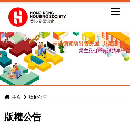
跳到內容
「未補價資助出售房屋 - 出租計劃」
業主及租戶資訊共享平台
主頁
版權公告
版權公告