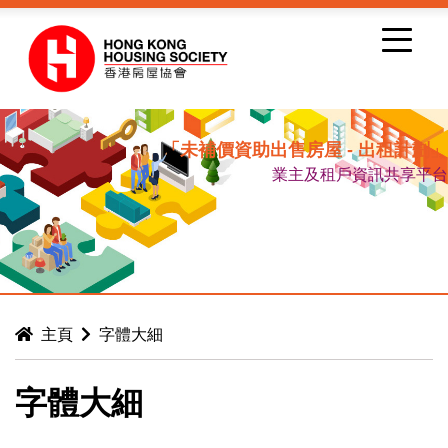
跳到內容
「未補價資助出售房屋 - 出租計劃」
業主及租戶資訊共享平台
主頁
字體大細
字體大細