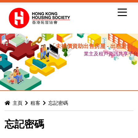
跳到內容
「未補價資助出售房屋 - 出租計劃」
業主及租戶資訊共享平台
主頁
租客
忘記密碼
忘記密碼