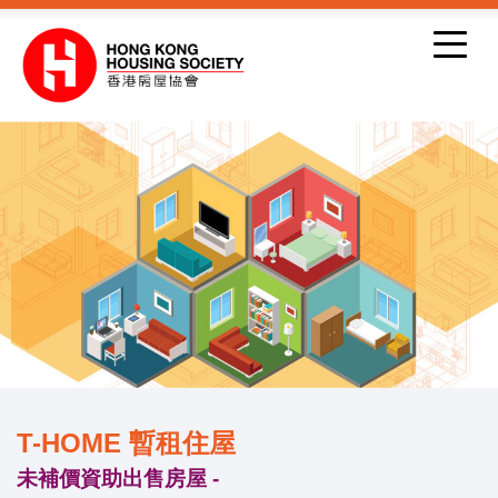
跳到內容
T-HOME 暫租住屋
未補價資助出售房屋 -