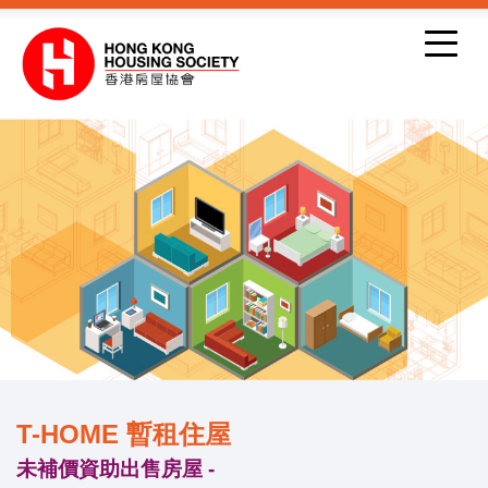
跳到內容
T-HOME 暫租住屋
未補價資助出售房屋 -