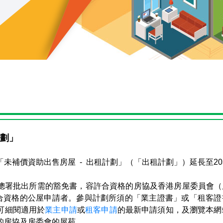
劃」
未補價資助出售房屋 - 出租計劃」（「出租計劃」）延長至203
總署批出所需的豁免書，容許合資格的房協及香港房屋委員會（
租予合資格的公屋申請者。參與計劃所須的「業主證書」或「租客
可細閱適用於
業主申請
或
租客申請
的最新申請須知，及瀏覽本網站
的房協及房委會的屋苑。