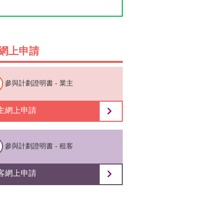
或「租客證書」的人士）安排換
4年11月2日或之後生效的租
網上申請
參與計劃證明書 - 業主
主網上申請
參與計劃證明書 - 租客
客網上申請