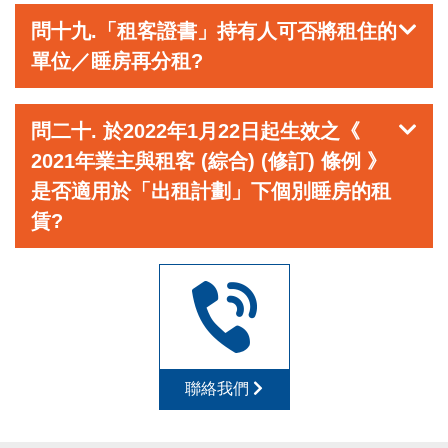
問十九.「租客證書」持有人可否將租住的
單位／睡房再分租?
問二十. 於2022年1月22日起生效之《
2021年業主與租客 (綜合) (修訂) 條例 》
是否適用於「出租計劃」下個別睡房的租
賃?
聯絡我們