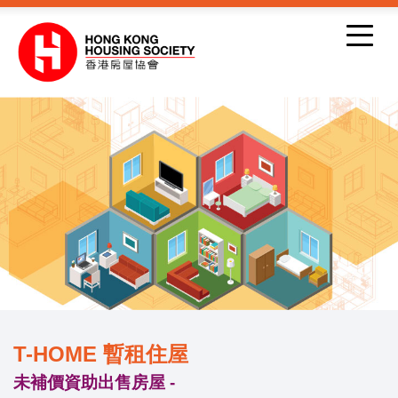
跳到內容
T-HOME 暫租住屋
未補價資助出售房屋 -