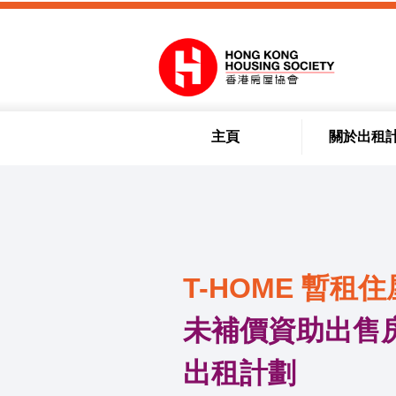
跳到內容
主頁
關於出租
T-HOME 暫租住
未補價資助出售房
出租計劃