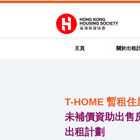
跳到內容
主頁
關於出租
T-HOME 暫租住
未補價資助出售房
出租計劃