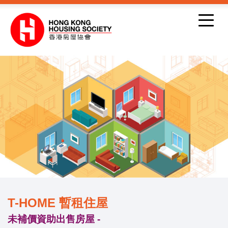
跳到內容
T-HOME 暫租住屋
未補價資助出售房屋 -