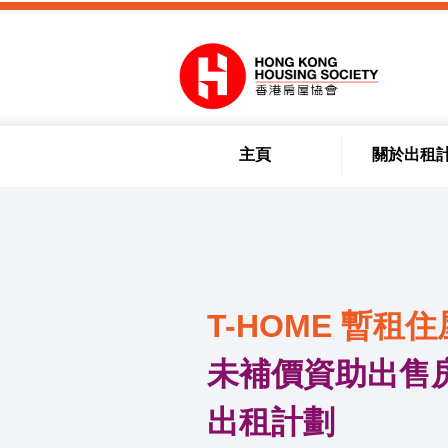
跳到內容
主頁
關於出租
T-HOME 暫租住
未補價資助出售房
出租計劃