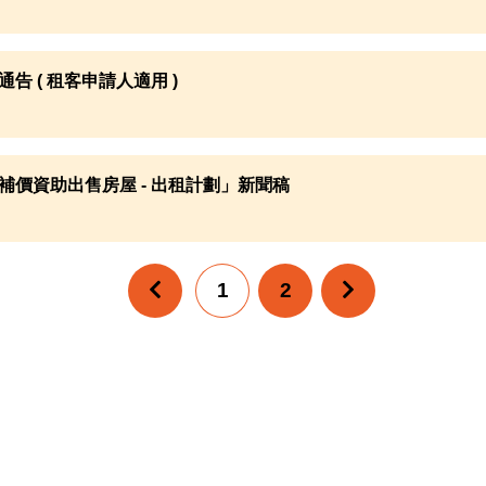
通告 ( 租客申請人適用 )
補價資助出售房屋 - 出租計劃」新聞稿
1
2