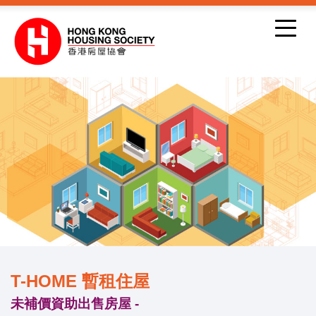
跳到內容
T-HOME 暫租住屋
未補價資助出售房屋 -