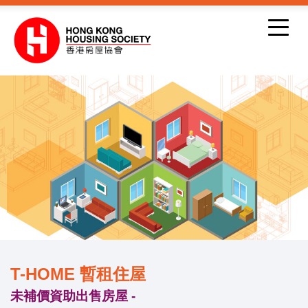
跳到內容
T-HOME 暫租住屋
未補價資助出售房屋 -