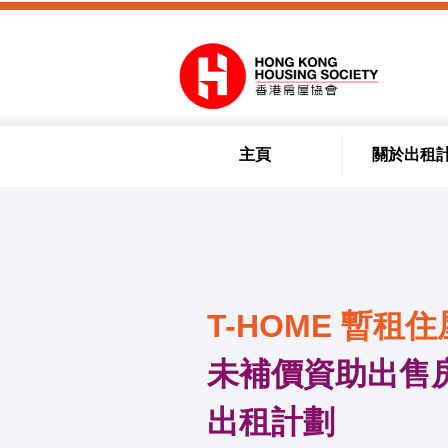
跳到內容
主頁
關於出租
T-HOME 暫租住
未補價資助出售房
出租計劃