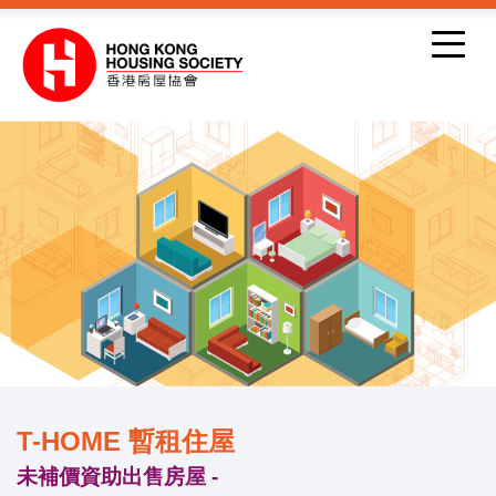
跳到內容
T-HOME 暫租住屋
未補價資助出售房屋 -