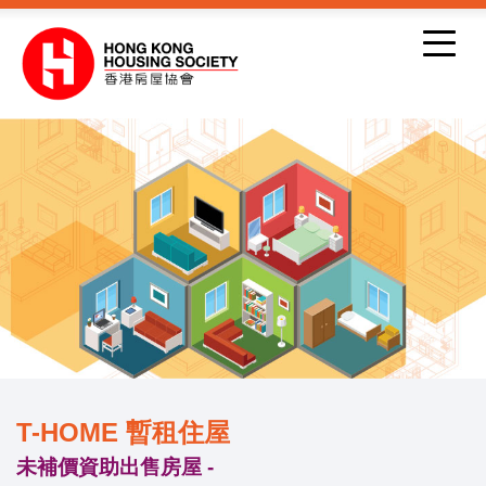
跳到內容
T-HOME 暫租住屋
未補價資助出售房屋 -