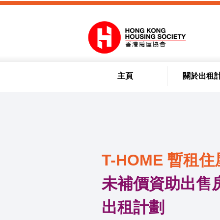
跳到內容
主頁
關於出租
T-HOME 暫租住
未補價資助出售房
出租計劃